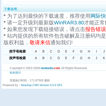
下载说明
*
为了达到最快的下载速度，推荐使用
网际快
*
请一定升级到最新版
WinRAR3.80
才能正常
*
如果您发现下载链接错误，请点击
报告错误
*
站内提供的所有软件包含破解及注册码均是
版权利益，
敬请来信
通知我们!
按字母检索
A
B
C
D
E
F
G
H
I
J
按声母检索
A
B
C
D
E
F
G
H
J
K
Copyright © 2003-2008
newluobo
.com
. All Rights Reserved .
站长统计
页面执行时间：171.87500 毫秒
Powered by：
NewAsp CMS Version 4.0.0 SP1