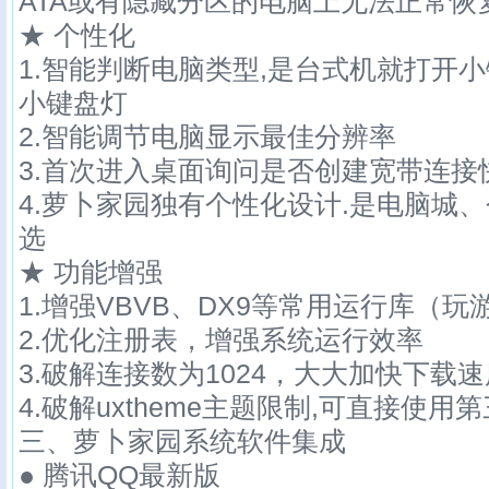
ATA或有隐藏分区的电脑上无法正常恢
★ 个性化
1.智能判断电脑类型,是台式机就打开
小键盘灯
2.智能调节电脑显示最佳分辨率
3.首次进入桌面询问是否创建宽带连接
4.萝卜家园独有个性化设计.是电脑城
选
★ 功能增强
1.增强VBVB、DX9等常用运行库（
2.优化注册表，增强系统运行效率
3.破解连接数为1024，大大加快下载
4.破解uxtheme主题限制,可直接使用
三、萝卜家园系统软件集成
● 腾讯QQ最新版