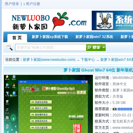
用户登录
|
用户注册
新萝卜家园xp系统下载
新萝卜家园win7 32系统
新萝卜家
首 页
当前位置：
新萝卜家园(www.newluobo.com)
→
下载中心
→
新萝卜家园win7 64
萝卜家园 Ghost Win7 64位 新年装机版
运行环境：
Win9X/Win2
软件语言：
简体中文
软件类型：
新萝卜家园wi
授权方式：
共享版
软件大小：
5.39 GB
推荐星级：
更新时间：
2020-01-22 
联系方式：
暂无联系方
官方主页：
www.newluo