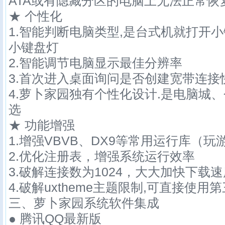
ATA或有隐藏分区的电脑上无法正常恢
★ 个性化
1.智能判断电脑类型,是台式机就打开
小键盘灯
2.智能调节电脑显示最佳分辨率
3.首次进入桌面询问是否创建宽带连接
4.萝卜家园独有个性化设计.是电脑城
选
★ 功能增强
1.增强VBVB、DX9等常用运行库（
2.优化注册表，增强系统运行效率
3.破解连接数为1024，大大加快下载
4.破解uxtheme主题限制,可直接使用
三、萝卜家园系统软件集成
● 腾讯QQ最新版