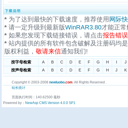
下载说明
*
为了达到最快的下载速度，推荐使用
网际快
*
请一定升级到最新版
WinRAR3.80
才能正常
*
如果您发现下载链接错误，请点击
报告错误
*
站内提供的所有软件包含破解及注册码均是
版权利益，
敬请来信
通知我们!
按字母检索
A
B
C
D
E
F
G
H
I
J
按声母检索
A
B
C
D
E
F
G
H
J
K
Copyright © 2003-2008
newluobo
.com
. All Rights Reserved .
站长统计
页面执行时间：140.62500 毫秒
Powered by：
NewAsp CMS Version 4.0.0 SP1