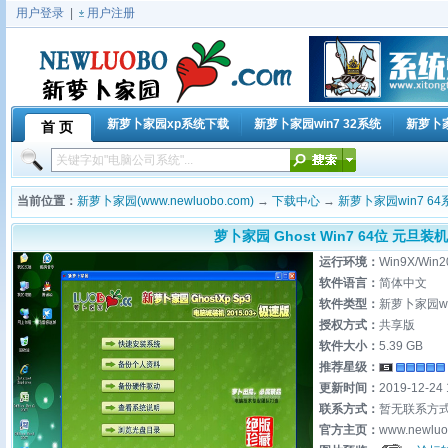
用户登录
|
用户注册
新萝卜家园xp系统下载
新萝卜家园win7 32系统
新萝卜家
首 页
当前位置：
新萝卜家园(www.newluobo.com)
→
下载中心
→
新萝卜家园win7 64
萝卜家园 Ghost Win7 64位 元旦装机版
运行环境：
Win9X/Win2
软件语言：
简体中文
软件类型：
新萝卜家园wi
授权方式：
共享版
软件大小：
5.39 GB
推荐星级：
更新时间：
2019-12-24 
联系方式：
暂无联系方
官方主页：
www.newluo