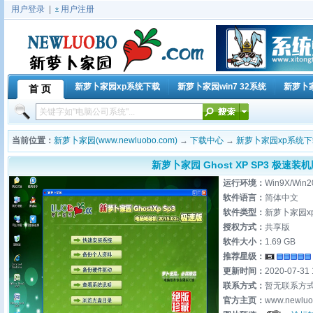
用户登录
|
用户注册
新萝卜家园xp系统下载
新萝卜家园win7 32系统
新萝卜家
首 页
当前位置：
新萝卜家园(www.newluobo.com)
→
下载中心
→
新萝卜家园xp系统下
新萝卜家园 Ghost XP SP3 极速装机版
运行环境：
Win9X/Win2
软件语言：
简体中文
软件类型：
新萝卜家园x
授权方式：
共享版
软件大小：
1.69 GB
推荐星级：
更新时间：
2020-07-31 
联系方式：
暂无联系方
官方主页：
www.newluo