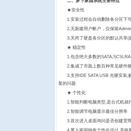
二、萝卜家园系统主要特点
★安全性
1.安装过程会自动删除各分区下
2.无新建用户帐户，仅保留Admini
3.关闭了硬盘各分区的默认共享(如
★ 稳定性
1.包含绝大多数的SATA,SCS
2.集成了市面上数百种常见硬件
3.支持IDE SATA USB 光
复的问题
★ 个性化
1.智能判断电脑类型,是台式机
2.智能调节电脑显示最佳分辨率
3.首次进入桌面询问是否创建宽
4.萝卜家园独有个性化设计.是