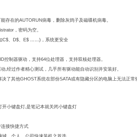
可能存在的AUTORUN病毒，删除灰鸽子及磁碟机病毒。
strator，密码为空。
C$、D$、E$ ……)，系统更安全
I,RAID控制器驱动，支持64位处理器，支持双核处理器。
驱动,经过作者精心测试，几乎所有驱动能自动识别并安装好。
驱安装,解决了其他GHOST系统在部份SATA或有隐藏分区的电脑上无法正常
就打开小键盘灯,是笔记本就关闭小键盘灯
带连接快捷方式
电脑城、个人、公司快速装机之首选