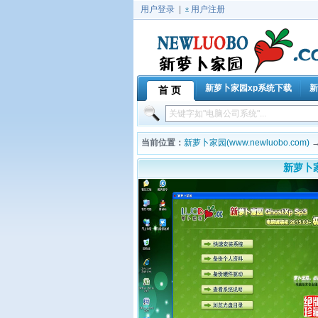
用户登录
|
用户注册
新萝卜家园xp系统下载
新
首 页
当前位置：
新萝卜家园(www.newluobo.com)
新萝卜家园