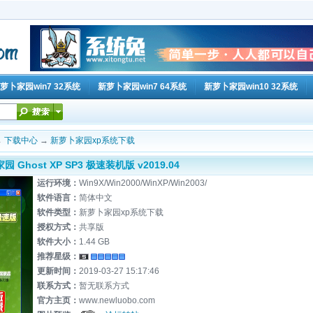
萝卜家园win7 32系统
新萝卜家园win7 64系统
新萝卜家园win10 32系统
→
下载中心
→
新萝卜家园xp系统下载
 Ghost XP SP3 极速装机版 v2019.04
运行环境：
Win9X/Win2000/WinXP/Win2003/
软件语言：
简体中文
软件类型：
新萝卜家园xp系统下载
授权方式：
共享版
软件大小：
1.44 GB
推荐星级：
更新时间：
2019-03-27 15:17:46
联系方式：
暂无联系方式
官方主页：
www.newluobo.com