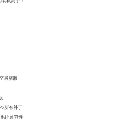
为装机高手！
R至最新版
版
 SP2所有补丁
装系统兼容性